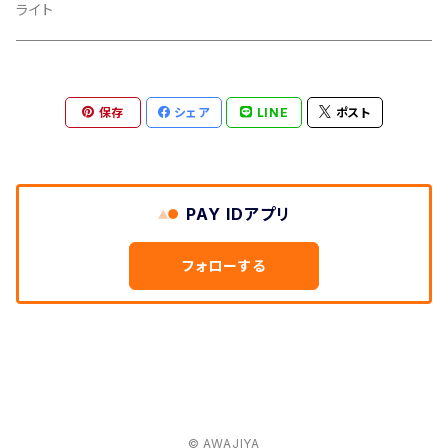
ハギ
クマノミ スズメダイ
ライト
ハギ、アイゴ
保存
シェア
LINE
ポスト
PAY IDアプリ
フォローする
© AWAJIYA