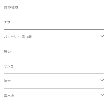
コリドラス プレコなど
エキノドルス クリプトコリネ など
熱帯植物
ブセファランドラその他
小型美魚
ブセファランドラ
エサ
バクテリア、添加剤
ADA グリーンブライティ
底砂
サンゴ
流木
カクレ スズメダイ系
海水魚