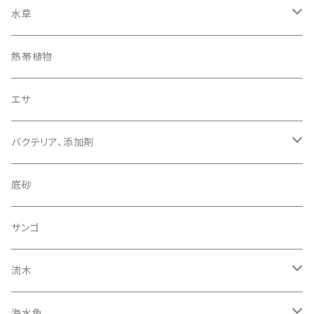
スネークヘッド その他
水草
コリドラス プレコなど
エキノドルス クリプトコリネ など
熱帯植物
ブセファランドラその他
小型美魚
ブセファランドラ
エサ
バクテリア、添加剤
ADA グリーンブライティ
底砂
サンゴ
流木
カクレ スズメダイ系
海水魚