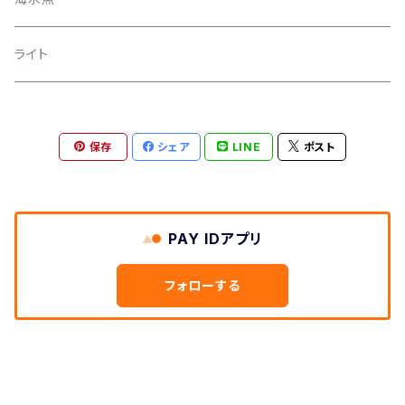
ハギ
クマノミ スズメダイ
ライト
ハギ、アイゴ
保存
シェア
LINE
ポスト
PAY IDアプリ
フォローする