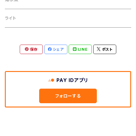
ハギ
クマノミ スズメダイ
ライト
ハギ、アイゴ
保存
シェア
LINE
ポスト
PAY IDアプリ
フォローする