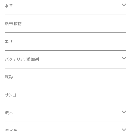
スネークヘッド その他
水草
コリドラス プレコなど
エキノドルス クリプトコリネ など
熱帯植物
ブセファランドラその他
小型美魚
ブセファランドラ
エサ
バクテリア、添加剤
ADA グリーンブライティ
底砂
サンゴ
流木
カクレ スズメダイ系
海水魚